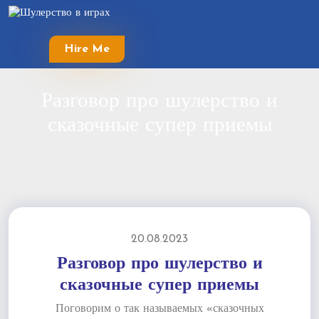
Skip
to
content
Hire Me
Skip
to
content
Разговор про шулерство и
сказочные супер приемы
20.08.2023
Разговор про шулерство и
сказочные супер приемы
Поговорим о так называемых «сказочных