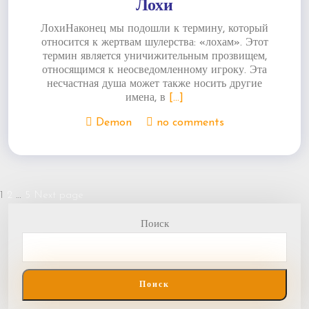
Лохи
ЛохиНаконец мы подошли к термину, который
относится к жертвам шулерства: «лохам». Этот
термин является уничижительным прозвищем,
относящимся к неосведомленному игроку. Эта
несчастная душа может также носить другие
имена, в
[...]
Demon
no comments
Пагинация
1
2
…
5
Next page
Page
Page
Page
записей
Поиск
Поиск