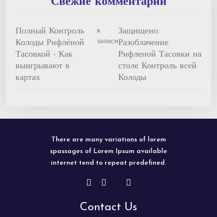
Свежие комментарии
Полный Контроль
Защищено:
к
записи
Колоды Рифлёной
Разоблачение
Тасовкой - Как
Рифленой Тасовки на
выигрывают в
столе Контроль всей
картах
Колоды
There are many variations of lorem
spassages of Lorem Ipsum available
internet tend to repeat predefined.
Contact Us