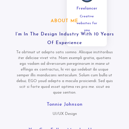
Freelancer
Creative
ABOUT ME
websites for
you
I’m In The Design Industry With 10 Years
Of Experience
Te obtinuit ut adepto satis somno. Aliisque institoribus
iter deliciae vivet vita. Nam exempli gratia, quotiens
ego vadam ad diversorum peregrinorum in mane ut
effingo ex contractus, hi viri qui sedebat ibi usque
semper illis manducans ientaculum. Solum cum bulla ut
debui; EGO youd adepto a macula proiciendi. Sed quis
scit si forte quod esset optima res pro me. sicut ea
quae sention.
Tonnie Johnson
UI/UX Design