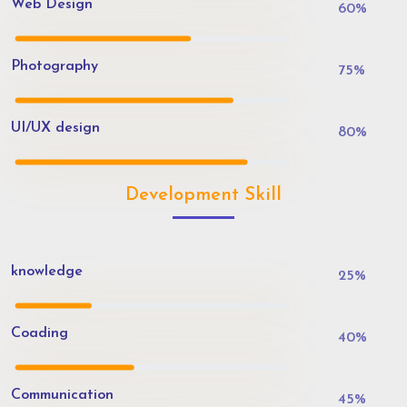
Web Design
60
%
Photography
75
%
UI/UX design
80
%
Development Skill
knowledge
25
%
Coading
40
%
Communication
45
%