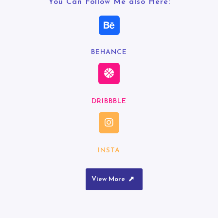
You Can Follow Me also Here:
BEHANCE
DRIBBBLE
INSTA
View More