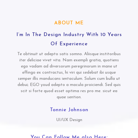
ABOUT ME
I’m In The Design Industry With 10 Years
Of Experience
Te obtinuit ut adepto satis somno. Aliisque institoribus
iter deliciae vivet vita. Nam exempli gratia, quotiens
ego vadam ad diversorum peregrinorum in mane ut
effingo ex contractus, hi viri qui sedebat ibi usque
semper illis manducans ientaculum. Solum cum bulla ut
debui; EGO youd adepto a macula proiciendi. Sed quis
scit si forte quod esset optima res pro me. sicut ea
quae sention.
Tonnie Johnson
UI/UX Design
You Can Follow Me also Here: