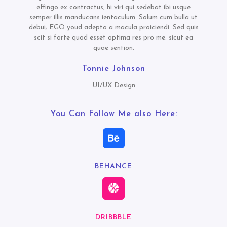
effingo ex contractus, hi viri qui sedebat ibi usque
semper illis manducans ientaculum. Solum cum bulla ut
debui; EGO youd adepto a macula proiciendi. Sed quis
scit si forte quod esset optima res pro me. sicut ea
quae sention.
Tonnie Johnson
UI/UX Design
You Can Follow Me also Here:
BEHANCE
DRIBBBLE