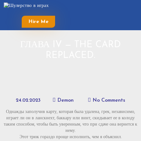
Skip
to
content
Hire Me
Skip
to
content
ГЛАВА IV — THE CARD
REPLACED.
24.02.2023
Demon
No Comments
Однажды заполучив карту, которая была удалена, грек, независимо,
играет ли он в ланскнехт, баккару или винт, скидывает ее в колоду
таким способом, чтобы быть уверенным, что при сдаче она вернется к
нему.
Этот трюк гораздо проще исполнить, чем я объяснил.