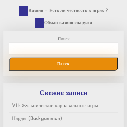
Previous
Навигация
Казино — Есть ли честность в играх ?
post:
по
Next
Обман казино снаружи
post:
записям
Поиск
Поиск
Свежие записи
VII: Жульнические карнавальные игры
Нарды (Backgammon)