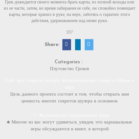
Грек дожидается своего момента брать карты, из полной колоды или
из ее части, затем, во время забирания ее себе, он спокойно помещает
карты, которые хранил в руке, на верх, заботясь о скрытии этого
действия, удерживанием над ними руки.
287
Share:
Categories :
Плутовство Греков
Сайт про Секреты шулера, Мошеннические Схемы и Обман в
игре
Цель данного проекта состоит в том, чтобы открыть вам
ценность многих секретов шулера в основном
VII: Жульнические карнавальные игры
♣ Многие из вас могут удивиться, увидев, что карнавальные
игры обсуждаются в книге, в которой