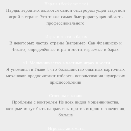
Нарды (Backgammon)
Нарды, вероятно, являются самой быстрорастущей азартной
игрой в стране. Это также самая быстрорастущая область
профессионального
Игры в кости в барах
В некоторых частях страны (например, Сан-Франциско и
Чикаго) определённые игры в кости, играемые в барах,
VI: Мошенничество в частных играх в кости
Я упоминал в Главе I, что большинство опытных карточных
механиков предпочитают избегать использования шулерских
приспособлений
Сговоры в казино
Проблемы с контролем Из всех видов мошенничества,
которые могут быть направлены против игорного заведения,
больше
Игровые автоматы