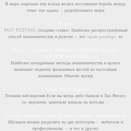
В мире азартных игр всегда велась постоянная борьба между
теми, чья задача — разрабатывать меры
Рулетка
PAST POSTING (поздняя ставка) Наиболее распространённый
способ мошенничества в рулетке — это «past posting», то
Крэпс — Подмена БОЛЬШИМ ПАЛЬЦЕМ И Подмена
СКРЫТОЙ ЛАДОНЬЮ
Наиболее изощрённые методы мошенничества в крэпсе
включают подмену фальшивых костей на настоящие
казиношные. Обычно шулер
Обман казино снаружи
Техники наблюдения Если вы когда-либо бывали в Лас-Вегасе,
то, вероятно, замечали зеркала на потолке —
Частные карточные игры: Профессиональное мошенничество
Шулеров можно разделить на две категории — любители и
профессионалы, — и тех и других