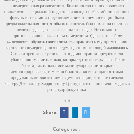
был подбор представлений игровых уловок, на которые Уден называл
«шулерство для развлечения». Большинство из них вовлекало
применение специальной подготовки колоды и её комбинирование с
фальшь тасовками и подснятиями, все эти демонстрации были
предназначены для того, чтобы исполнитель был похож на опытного
шулера, сдающего выигрышные расклады. Это немного
противоречило изначальным намерениям Удена, который
не
намеривался
обучить своего читателя практическому применению
карточного шулерства, но я не думаю, что много людей жаловалось.
С точки зрения фокусника — эти демонстрации предоставили
публике понимание навыков, которые до этого скрывали. Таким
образом, так называемое манипулирование, открыто
демонстрировалось, и можно было только восхищаться этими
продуманными движениями. Демонстрации, которые сделали
карьеру Джонатану Харрингтону Грину, постепенно стали входить в
репертуар фокусника.
316
Share:
Categories :