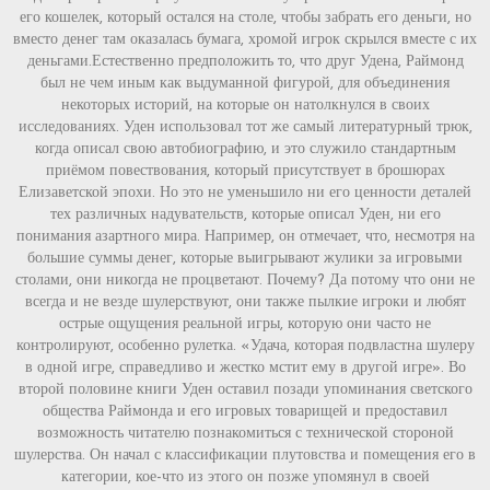
его кошелек, который остался на столе, чтобы забрать его деньги, но
вместо денег там оказалась бумага, хромой игрок скрылся вместе с их
деньгами.Естественно предположить то, что друг Удена, Раймонд
был не чем иным как выдуманной фигурой, для объединения
некоторых историй, на которые он натолкнулся в своих
исследованиях. Уден использовал тот же самый литературный трюк,
когда описал свою автобиографию, и это служило стандартным
приёмом повествования, который присутствует в брошюрах
Елизаветской эпохи. Но это не уменьшило ни его ценности деталей
тех различных надувательств, которые описал Уден, ни его
понимания азартного мира. Например, он отмечает, что, несмотря на
большие суммы денег, которые выигрывают жулики за игровыми
столами, они никогда не процветают. Почему? Да потому что они не
всегда и не везде шулерствуют, они также пылкие игроки и любят
острые ощущения реальной игры, которую они часто не
контролируют, особенно рулетка. «Удача, которая подвластна шулеру
в одной игре, справедливо и жестко мстит ему в другой игре». Во
второй половине книги Уден оставил позади упоминания светского
общества Раймонда и его игровых товарищей и предоставил
возможность читателю познакомиться с технической стороной
шулерства. Он начал с классификации плутовства и помещения его в
категории, кое-что из этого он позже упомянул в своей