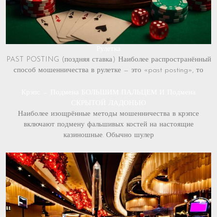
Рулетка
PAST POSTING (поздняя ставка) Наиболее распространённый
способ мошенничества в рулетке — это «past posting», то
Крэпс — Подмена БОЛЬШИМ ПАЛЬЦЕМ И Подмена
СКРЫТОЙ ЛАДОНЬЮ
Наиболее изощрённые методы мошенничества в крэпсе
включают подмену фальшивых костей на настоящие
казиношные. Обычно шулер