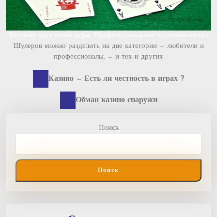
Частные карточные игры: Профессиональное мошенничество
Шулеров можно разделить на две категории — любители и
профессионалы, — и тех и других
Previous
Навигация
Казино — Есть ли честность в играх ?
post:
по
Next
Обман казино снаружи
post:
записям
Поиск
Поиск