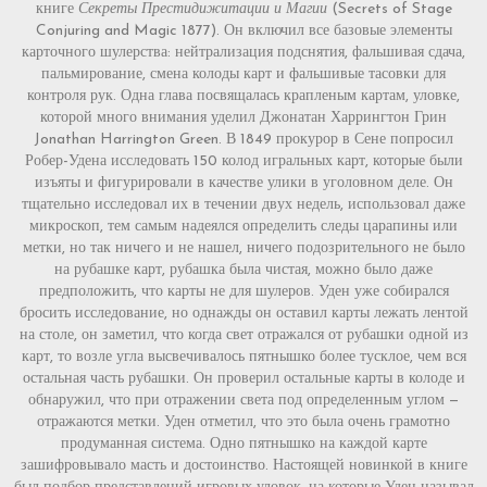
книге
Секреты Престидижитации и Магии
(Secrets of Stage
Conjuring and Magic 1877). Он включил все базовые элементы
карточного шулерства: нейтрализация подснятия, фальшивая сдача,
пальмирование, смена колоды карт и фальшивые тасовки для
контроля рук. Одна глава посвящалась крапленым картам, уловке,
которой много внимания уделил Джонатан Харрингтон Грин
Jonathan Harrington Green. В 1849 прокурор в Сене попросил
Робер-Удена исследовать 150 колод игральных карт, которые были
изъяты и фигурировали в качестве улики в уголовном деле. Он
тщательно исследовал их в течении двух недель, использовал даже
микроскоп, тем самым надеялся определить следы царапины или
метки, но так ничего и не нашел, ничего подозрительного не было
на рубашке карт, рубашка была чистая, можно было даже
предположить, что карты не для шулеров. Уден уже собирался
бросить исследование, но однажды он оставил карты лежать лентой
на столе, он заметил, что когда свет отражался от рубашки одной из
карт, то возле угла высвечивалось пятнышко более тусклое, чем вся
остальная часть рубашки. Он проверил остальные карты в колоде и
обнаружил, что при отражении света под определенным углом —
отражаются метки. Уден отметил, что это была очень грамотно
продуманная система. Одно пятнышко на каждой карте
зашифровывало масть и достоинство. Настоящей новинкой в книге