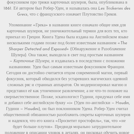
фокусником про трюки карточных шулеров, была, опубликована в
1861. Её автором был Робер-Уден, и называлась она
Les Trickeries des
Grecs
, что с французского означает Плутовство Греков.
Упоминание «Грека» в названии книге означало общее имя для
карточных шулеров, не уничижительный термин для всех тех, кто
приехал из Греции. Книга Удена была издана на Английском языке
несколькими годами позже под более известным названием «
The
Sharper Detected and Exposed
» (Обнаружение и Разоблачение
Шулера). Она также, выходила в свет под простым названием
—
Карточные Шулера
, и издавалась в последствии с похожими
названиями. Уден был самым известным фокусником Франции.
Сегодня он достойно считается отцом современной магии, первый
фокусник, который обходился без устаревших магических одеяний
сложных ряс и странных аппаратов. Он модернизировал магию и
представил её как утонченное развлечение, а не что-то похожее на
сверхъестественное. Позже, эскапологист Гудини, придумал себе имя
и добавил себе английскую букву «i» (Уден по-английски — Houdin,
Гудини — Houdini), он был поклонником Удена. Робер-Уден считал
общественной обязанностью разоблачить секреты карточных шулеров
и надеялся, что его книга «Просветит простофиль», так, что «не
будет больше плутов». Предвидя морально затруднительное
положение в описании уловок в деталях, он рисковал обучить новое