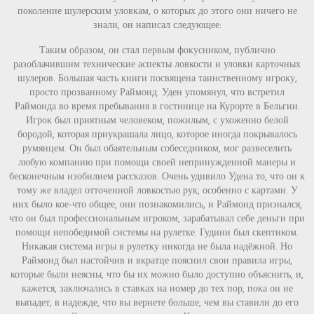
поколение шулерским уловкам, о которых до этого они ничего не
знали, он написал следующее:
Таким образом, он стал первым фокусником, публично
разоблачившим технические аспекты ловкости и уловки карточных
шулеров. Большая часть книги посвящена таинственному игроку,
просто прозванному Раймонд. Уден упомянул, что встретил
Раймонда во время пребывания в гостинице на Курорте в Бельгии.
Игрок был приятным человеком, пожилым, с ухоженно белой
бородой, которая приукрашала лицо, которое иногда покрывалось
румянцем. Он был обаятельным собеседником, мог развеселить
любую компанию при помощи своей непринужденной манеры и
бесконечным изобилием рассказов. Очень удивило Удена то, что он к
тому же владел отточенной ловкостью рук, особенно с картами. У
них было кое-что общее, они познакомились, и Раймонд признался,
что он был профессиональным игроком, зарабатывал себе деньги при
помощи непобедимой системы на рулетке. Гудини был скептиком.
Никакая система игры в рулетку никогда не была надёжной. Но
Раймонд был настойчив и вкратце пояснил свои правила игры,
которые были неясны, что бы их можно было доступно объяснить, и,
кажется, заключались в ставках на номер до тех пор, пока он не
выпадет, в надежде, что вы вернете больше, чем вы ставили до его