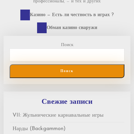
профессионалы, — и тех и других
Previous
Навигация
Казино — Есть ли честность в играх ?
post:
по
Next
Обман казино снаружи
post:
записям
Поиск
Поиск
Свежие записи
VII: Жульнические карнавальные игры
Нарды (Backgammon)