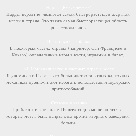
Нарды (Backgammon)
Нарды, вероятно, являются самой быстрорастущей азартной
игрой в стране. Это также самая быстрорастущая область
профессионального
Игры в кости в барах
В некоторых частях страны (например, Сан-Франциско и
Чикаго) определённые игры в кости, играемые в барах,
VI: Мошенничество в частных играх в кости
Я упоминал в Главе I, что большинство опытных карточных
механиков предпочитают избегать использования шулерских
приспособлений
Сговоры в казино
Проблемы с контролем Из всех видов мошенничества,
которые могут быть направлены против игорного заведения,
больше