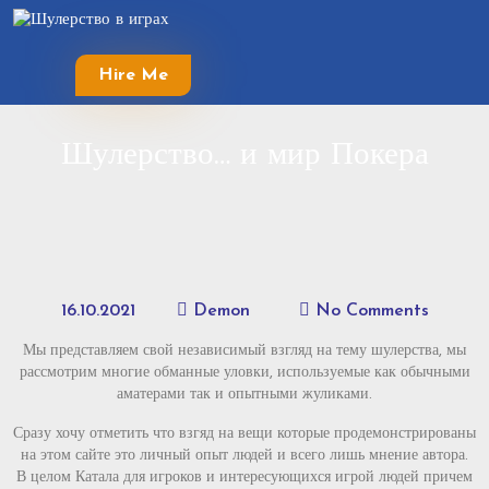
Skip
to
content
Hire Me
Skip
to
content
Шулерство… и мир Покера
16.10.2021
Demon
No Comments
Мы представляем свой независимый взгляд на тему шулерства, мы
рассмотрим многие обманные уловки, используемые как обычными
аматерами так и опытными жуликами.
Сразу хочу отметить что взгяд на вещи которые продемонстрированы
на этом сайте это личный опыт людей и всего лишь мнение автора.
В целом Катала для игроков и интересующихся игрой людей причем