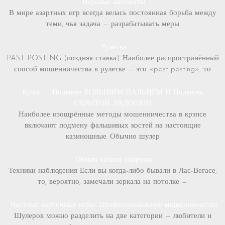
Игровые автоматы
В мире азартных игр всегда велась постоянная борьба между
теми, чья задача — разрабатывать меры
Рулетка
PAST POSTING (поздняя ставка) Наиболее распространённый
способ мошенничества в рулетке — это «past posting», то
Крэпс — Подмена БОЛЬШИМ ПАЛЬЦЕМ И Подмена
СКРЫТОЙ ЛАДОНЬЮ
Наиболее изощрённые методы мошенничества в крэпсе
включают подмену фальшивых костей на настоящие
казиношные. Обычно шулер
Обман казино снаружи
Техники наблюдения Если вы когда-либо бывали в Лас-Вегасе,
то, вероятно, замечали зеркала на потолке —
Частные карточные игры: Профессиональное мошенничество
Шулеров можно разделить на две категории — любители и