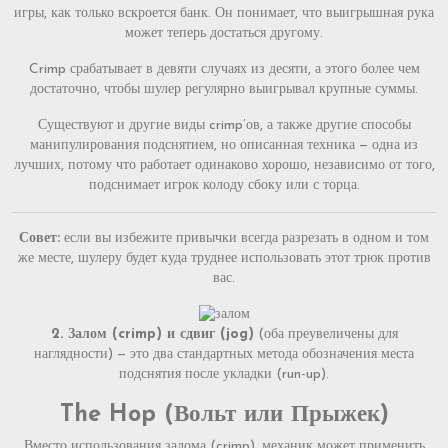
игры, как только вскроется банк. Он понимает, что выигрышная рука
может теперь достаться другому.
Crimp срабатывает в девяти случаях из десяти, а этого более чем
достаточно, чтобы шулер регулярно выигрывал крупные суммы.
Существуют и другие виды crimp’ов, а также другие способы
манипулирования подснятием, но описанная техника — одна из
лучших, потому что работает одинаково хорошо, независимо от того,
подснимает игрок колоду сбоку или с торца.
Совет:
если вы избежите привычки всегда разрезать в одном и том
же месте, шулеру будет куда труднее использовать этот трюк против
вас.
2. Залом (crimp) и сдвиг (jog)
(оба преувеличены для
наглядности) — это два стандартных метода обозначения места
подснятия после укладки (run-up).
The Hop (Вольт или Прыжек)
Вместо использования залома (crimp), механик может применить