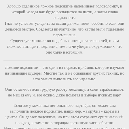
Хорошо сделанное ложное подснятие напоминает головоломку, в
которой колода как будто распадается на части, а затем снова
складывается.
Глаз не успевает уследить за всеми движениями, особенно если они
делаются быстро. Создаётся впечатление, что карты были тщательно
перемешаны.
Существует множество подобных последовательностей, и чем
сложнее выглядит подснятие, тем легче убедить окружающих, что
оно было настоящим.
Ложное подснятие — это один из первых приёмов, которые изучают
начинающие шулеры. Многие так и не осваивают других техник, но
зато умеют выполнять его идеально.
Они оставляют всю трудную работу механику, а сами зарабатывают,
не мешая ему и, возможно, даже помогая в выборе нужных карт.
Если же у механика нет опытного партнёра, он может сам
выполнить ложное подснятие, например, «вырубив» карты из
центра. Он делает подснятие, но при этом сохраняет оригинальный
порядок, незаметно возвращая срезанную часть обратно.
Или он немного выдвигает нужные карты к краю, а партнёр затем на