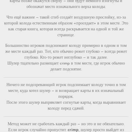
карты позже окажутся сверху — они будут немного изогнуты и
обозначат место изначального верха колоды.
Что ещё важнее — такой сгиб создаёт воздушную прослойку, из-за
которой колода естественным образом «проседает» в этом месте. Это
как старая книга, которая всегда раскрывается на одной и той же
странице.
Большинство игроков подснимают колоду примерно в одном и том
же месте каждый раз. Тот, кто обычно режет глубоко — всегда режет
глубоко. Кто-то режет неглубоко — и так далее.
Шулер тщательно размещает crimp в том месте, где игрок обычно
делает подснятие.
Ничего не подозревающий игрок подснимаает колоду точно в том
месте, куда хотел шулер — и возвращает карты в их изначальный
порядок.
После этого шулер выпрямляет согнутые карты, когда выравнивает
колоду перед сдачей.
Метод может не сработать каждый раз — но это и не обязательно.
Если игрок случайно пропустит
crimp
, шулер просто выйдет из