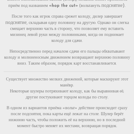
подснятие).
приём под названием
«hop the cut»
(вольтануть
После того как игрок справа срежет колоду, дилер завершает
подснятие
, складывая одну половину на другую. Однако он слегка
смещает верхнюю часть в сторону, что позволяет ему вставить
мизинец левой руки между половинками, когда он поднимает
колоду для сдачи.
Непосредственно перед началом сдачи его пальцы обхватывают
колоду и молниеносным движением возвращают верхнюю половину
вниз. Таким образом, порядок карт восстанавливается.
Существует множество мелких движений, которые маскируют этот
манёвр.
Некоторые шулеры потряхивают колоду, как бы выравнивая её;
другие постукивают торцом колоды по столу.
В одном из вариантов приёма «вольт» действие происходит сразу
после подснятия, пока карты ещё лежат на столе. Шулер берёт
нижнюю часть, чтобы положить её на верхнюю, но в последний
момент быстро меняет их местами, возвращая порядок.