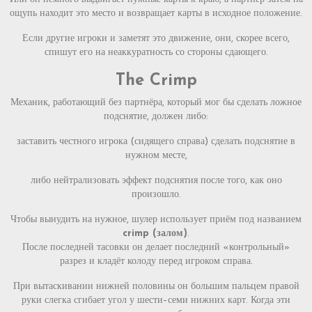
ощупь находит это место и возвращает карты в исходное положение.
Если другие игроки и заметят это движение, они, скорее всего,
спишут его на неаккуратность со стороны сдающего.
The Crimp
Механик, работающий без партнёра, который мог бы сделать ложное
подснятие, должен либо:
заставить честного игрока (сидящего справа) сделать подснятие в
нужном месте,
либо нейтрализовать эффект подснятия после того, как оно
произошло.
Чтобы вынудить на нужное, шулер использует приём под названием
crimp (залом)
.
После последней тасовки он делает последний «контрольный»
разрез и кладёт колоду перед игроком справа.
При вытаскивании нижней половины он большим пальцем правой
руки слегка сгибает угол у шести–семи нижних карт. Когда эти