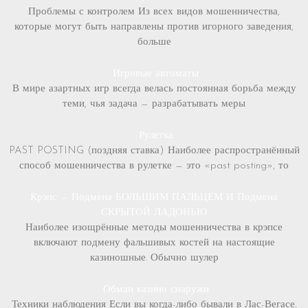
Проблемы с контролем Из всех видов мошенничества,
которые могут быть направлены против игорного заведения,
больше
Игровые автоматы
В мире азартных игр всегда велась постоянная борьба между
теми, чья задача — разрабатывать меры
Рулетка
PAST POSTING (поздняя ставка) Наиболее распространённый
способ мошенничества в рулетке — это «past posting», то
Крэпс — Подмена БОЛЬШИМ ПАЛЬЦЕМ И Подмена
СКРЫТОЙ ЛАДОНЬЮ
Наиболее изощрённые методы мошенничества в крэпсе
включают подмену фальшивых костей на настоящие
казиношные. Обычно шулер
Обман казино снаружи
Техники наблюдения Если вы когда-либо бывали в Лас-Вегасе,