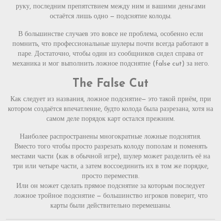
руку, последним препятствием между ним и вашими деньгами
остаётся лишь одно — подснятие колоды.
В большинстве случаев это вовсе не проблема, особенно если
помнить, что профессиональные шулеры почти всегда работают в
паре. Достаточно, чтобы один из сообщников сидел справа от
механика и мог выполнить ложное подснятие (false cut) за него.
The False Cut
Как следует из названия, ложное подснятие— это такой приём, при
котором создаётся впечатление, будто колода была разрезана, хотя на
самом деле порядок карт остался прежним.
Наиболее распространены многократные ложные подснятия.
Вместо того чтобы просто разрезать колоду пополам и поменять
местами части (как в обычной игре), шулер может разделить её на
три или четыре части, а затем воссоединить их в том же порядке,
просто переместив.
Или он может сделать прямое подснятие за которым последует
ложное тройное подснятие — большинство игроков поверит, что
карты были действительно перемешаны.