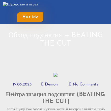
Skip
to
content
Hire Me
Skip
to
content
Обход подснятия — BEATING
THE CUT
19.05.2025
Demon
No Comments
Нейтрализация подснятия (BEATING
THE CUT)
Когда шулер уже
с
обрал нужные карты и выстроил выигрышную