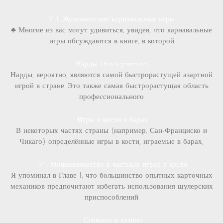
VII: Жульнические карнавальные игры
♣ Многие из вас могут удивиться, увидев, что карнавальные
игры обсуждаются в книге, в которой
Нарды (Backgammon)
Нарды, вероятно, являются самой быстрорастущей азартной
игрой в стране. Это также самая быстрорастущая область
профессионального
Игры в кости в барах
В некоторых частях страны (например, Сан-Франциско и
Чикаго) определённые игры в кости, играемые в барах,
VI: Мошенничество в частных играх в кости
Я упоминал в Главе I, что большинство опытных карточных
механиков предпочитают избегать использования шулерских
приспособлений
Сговоры в казино