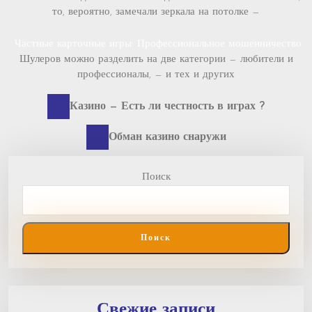
то, вероятно, замечали зеркала на потолке —
Частные карточные игры: Профессиональное мошенничество
Шулеров можно разделить на две категории — любители и
профессионалы, — и тех и других
Previous
Навигация
Казино — Есть ли честность в играх ?
post:
по
Next
Обман казино снаружи
post:
записям
Поиск
Поиск
Свежие записи