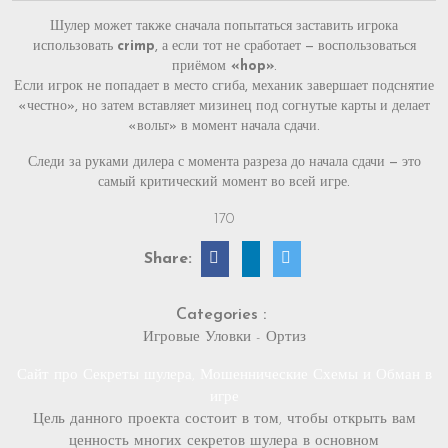
Шулер может также сначала попытаться заставить игрока
использовать
crimp
, а если тот не сработает — воспользоваться
приёмом
«hop»
.
Если игрок не попадает в место сгиба, механик завершает подснятие
«честно», но затем вставляет мизинец под согнутые карты и делает
«вольт» в момент начала сдачи.
Следи за руками дилера с момента разреза до начала сдачи — это
самый критический момент во всей игре.
170
Share:
Categories :
Игровые Уловки - Ортиз
Сайт про Секреты шулера, Мошеннические Схемы и Обман в
игре
Цель данного проекта состоит в том, чтобы открыть вам
ценность многих секретов шулера в основном