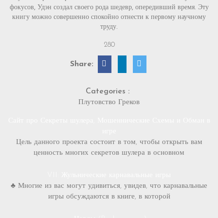
фокусов, Удэн создал своего рода шедевр, опередивший время. Эту
книгу можно совершенно спокойно отнести к первому научному
труду.
280
Share:
Categories :
Плутовство Греков
Сайт про Секреты шулера, Мошеннические Схемы и Обман в
игре
Цель данного проекта состоит в том, чтобы открыть вам
ценность многих секретов шулера в основном
VII: Жульнические карнавальные игры
♣ Многие из вас могут удивиться, увидев, что карнавальные
игры обсуждаются в книге, в которой