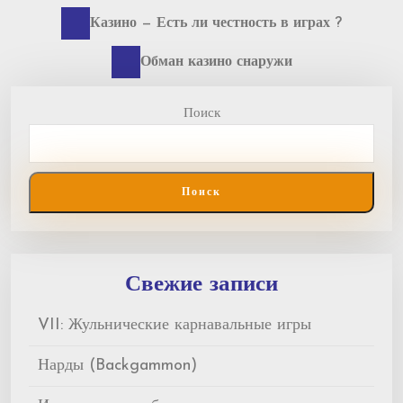
Previous
Навигация
Казино — Есть ли честность в играх ?
post:
по
Next
Обман казино снаружи
post:
записям
Поиск
Поиск
Свежие записи
VII: Жульнические карнавальные игры
Нарды (Backgammon)