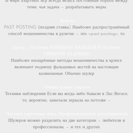
В мире азартных игр всегда велась постоянная борьба между
теми, чья задача — разрабатывать меры
Рулетка
PAST POSTING (поздняя ставка) Наиболее распространённый
способ мошенничества в рулетке — это «past posting», то
Крэпс — Подмена БОЛЬШИМ ПАЛЬЦЕМ И Подмена
СКРЫТОЙ ЛАДОНЬЮ
Наиболее изощрённые методы мошенничества в крэпсе
включают подмену фальшивых костей на настоящие
казиношные. Обычно шулер
Обман казино снаружи
Техники наблюдения Если вы когда-либо бывали в Лас-Вегасе,
то, вероятно, замечали зеркала на потолке —
Частные карточные игры: Профессиональное мошенничество
Шулеров можно разделить на две категории — любители и
профессионалы, — и тех и других