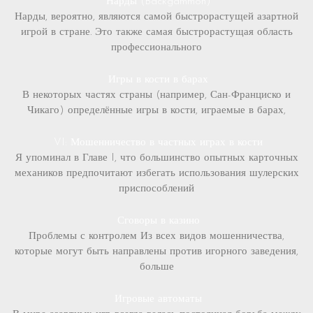
Нарды (Backgammon)
Нарды, вероятно, являются самой быстрорастущей азартной
игрой в стране. Это также самая быстрорастущая область
профессионального
Игры в кости в барах
В некоторых частях страны (например, Сан-Франциско и
Чикаго) определённые игры в кости, играемые в барах,
VI: Мошенничество в частных играх в кости
Я упоминал в Главе I, что большинство опытных карточных
механиков предпочитают избегать использования шулерских
приспособлений
Сговоры в казино
Проблемы с контролем Из всех видов мошенничества,
которые могут быть направлены против игорного заведения,
больше
Игровые автоматы