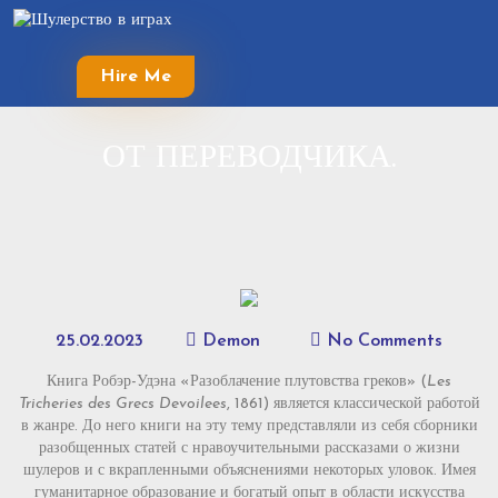
Skip
to
content
Hire Me
Skip
to
content
ОТ ПЕРЕВОДЧИКА.
25.02.2023
Demon
No Comments
Книга Робэр-Удэна «Разоблачение плутовства греков» (
Les
Tricheries des Grecs Devoilees
, 1861) является классической работой
в жанре. До него книги на эту тему представляли из себя сборники
разобщенных статей с нравоучительными рассказами о жизни
шулеров и с вкрапленными объяснениями некоторых уловок. Имея
гуманитарное образование и богатый опыт в области искусства